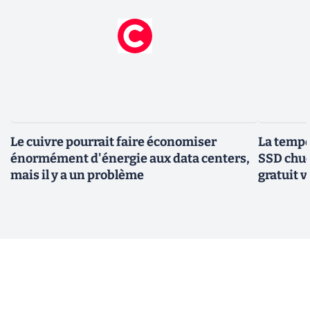
Le cuivre pourrait faire économiser
La tempér
énormément d'énergie aux data centers,
SSD chuc
mais il y a un problème
gratuit v