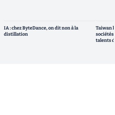
IA : chez ByteDance, on dit non à la
Taiwan l
distillation
sociétés
talents d