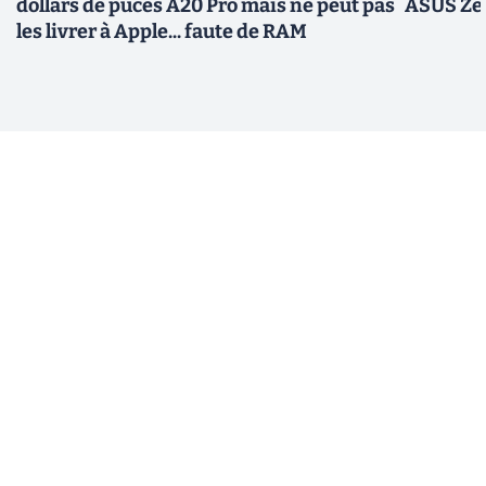
dollars de puces A20 Pro mais ne peut pas
ASUS Zen
les livrer à Apple... faute de RAM