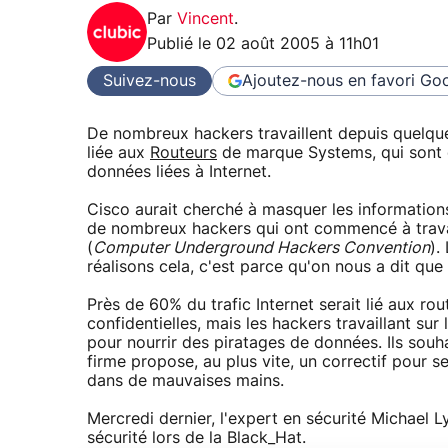
Par
Vincent
.
Publié le
02 août 2005 à 11h01
Suivez-nous
Ajoutez-nous en favori
Goo
De nombreux hackers travaillent depuis quelques
liée aux
Routeurs
de marque Systems, qui sont em
données liées à Internet.
Cisco aurait cherché à masquer les informations e
de nombreux hackers qui ont commencé à travai
(
Computer Underground Hackers Convention
).
réalisons cela, c'est parce qu'on nous a dit que 
Près de 60% du trafic Internet serait lié aux ro
confidentielles, mais les hackers travaillant sur 
pour nourrir des piratages de données. Ils souh
firme propose, au plus vite, un correctif pour s
dans de mauvaises mains.
Mercredi dernier, l'expert en sécurité Michael Ly
sécurité lors de la Black_Hat.