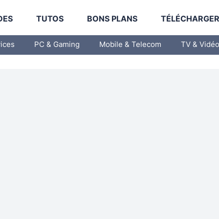
DES
TUTOS
BONS PLANS
TÉLÉCHARGE
vices
PC & Gaming
Mobile & Telecom
TV & Vidé