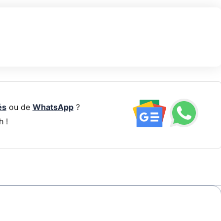
és
ou de
WhatsApp
?
h !