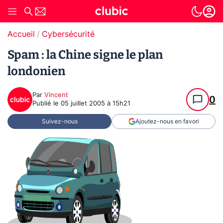
Accueil
Cybersécurité
Spam : la Chine signe le plan
londonien
Par
Vincent
0
Publié le
05 juillet 2005 à 15h21
Suivez-nous
Ajoutez-nous en favori