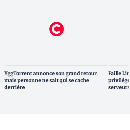
YggTorrent annonce son grand retour,
Faille Li
mais personne ne sait qui se cache
privilèg
derrière
serveurs