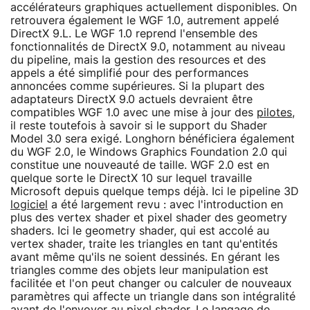
accélérateurs graphiques actuellement disponibles. On
retrouvera également le WGF 1.0, autrement appelé
DirectX 9.L. Le WGF 1.0 reprend l'ensemble des
fonctionnalités de DirectX 9.0, notamment au niveau
du pipeline, mais la gestion des resources et des
appels a été simplifié pour des performances
annoncées comme supérieures. Si la plupart des
adaptateurs DirectX 9.0 actuels devraient être
compatibles WGF 1.0 avec une mise à jour des
pilotes
,
il reste toutefois à savoir si le support du Shader
Model 3.0 sera exigé. Longhorn bénéficiera également
du WGF 2.0, le Windows Graphics Foundation 2.0 qui
constitue une nouveauté de taille. WGF 2.0 est en
quelque sorte le DirectX 10 sur lequel travaille
Microsoft depuis quelque temps déjà. Ici le pipeline 3D
logiciel
a été largement revu : avec l'introduction en
plus des vertex shader et pixel shader des geometry
shaders. Ici le geometry shader, qui est accolé au
vertex shader, traite les triangles en tant qu'entités
avant même qu'ils ne soient dessinés. En gérant les
triangles comme des objets leur manipulation est
facilitée et l'on peut changer ou calculer de nouveaux
paramètres qui affecte un triangle dans son intégralité
avant de l'envoyer au pixel shader. Le langage de