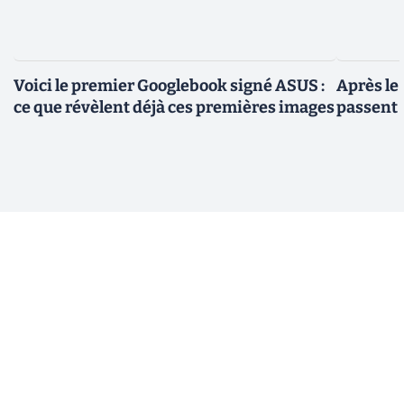
Voici le premier Googlebook signé ASUS :
Après le
ce que révèlent déjà ces premières images
passent 