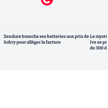
Zendure branche ses batteries aux prix de
Le mysté
Sobry pour alléger la facture
Ive se pr
de 300 d