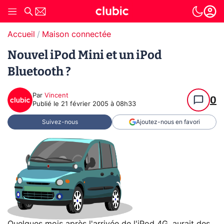
Accueil
Maison connectée
Nouvel iPod Mini et un iPod
Bluetooth ?
Par
Vincent
0
Publié le
21 février 2005 à 08h33
Suivez-nous
Ajoutez-nous en favori
Quelques mois après l'arrivée de l'iPod 4G, aurait des