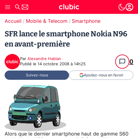
Accueil
Mobile & Telecom
Smartphone
SFR lance le smartphone Nokia N96
en avant-première
Par
Alexandre Habian
0
Publié le
14 octobre 2008 à 14h25
Suivez-nous
Ajoutez-nous en favori
Alors que le dernier smartphone haut de gamme S60