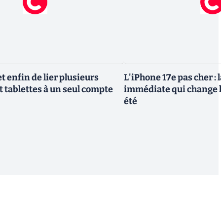
 enfin de lier plusieurs
L'iPhone 17e pas cher : 
t tablettes à un seul compte
immédiate qui change l
été