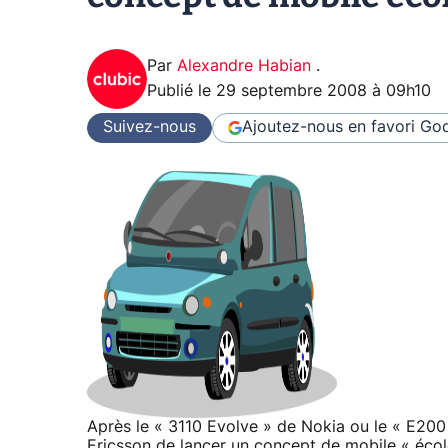
Par
Alexandre Habian
.
Publié le
29 septembre 2008 à 09h10
Suivez-nous
Ajoutez-nous en favori
Goo
Après le « 3110 Evolve » de Nokia ou le « E20
Ericsson de lancer un concept de mobile « écol