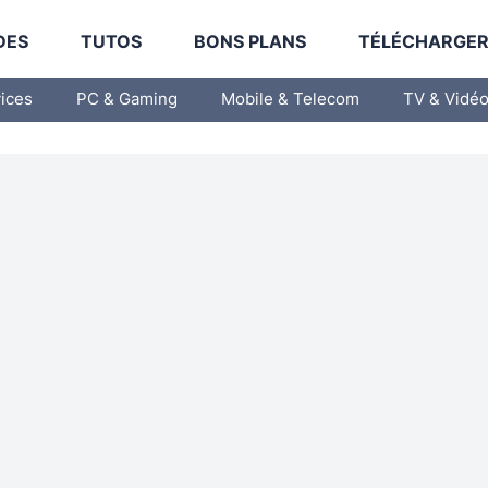
DES
TUTOS
BONS PLANS
TÉLÉCHARGE
vices
PC & Gaming
Mobile & Telecom
TV & Vidé