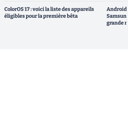
ColorOS 17 : voici la liste des appareils
Android 
éligibles pour la première bêta
Samsung 
grande m