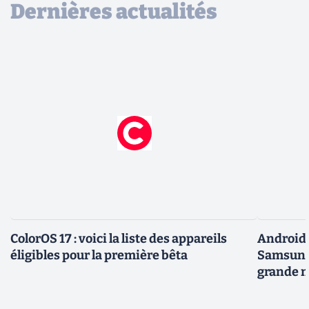
Dernières actualités
ColorOS 17 : voici la liste des appareils
Android 
éligibles pour la première bêta
Samsung 
grande m