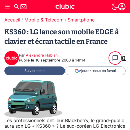
Accueil
Mobile & Telecom
Smartphone
KS360 : LG lance son mobile EDGE à
clavier et écran tactile en France
Par
Alexandre Habian
0
Publié le
10 septembre 2008 à 14h14
Suivez-nous
Ajoutez-nous en favori
Les professionnels ont leur Blackberry, le grand-public
aura son LG « KS360 » ? Le sud-coréen LG Electronics