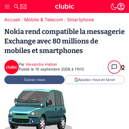
Accueil
Mobile & Telecom
Smartphone
Nokia rend compatible la messagerie
Exchange avec 80 millions de
mobiles et smartphones
Par
Alexandre Habian
0
Publié le
10 septembre 2008 à 11h15
Suivez-nous
Ajoutez-nous en favori