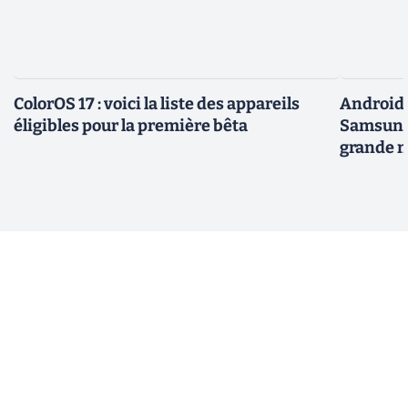
ColorOS 17 : voici la liste des appareils
Android 
éligibles pour la première bêta
Samsung 
grande m