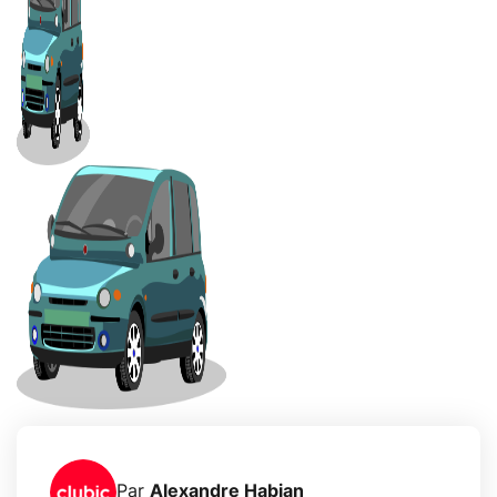
Par
Alexandre Habian