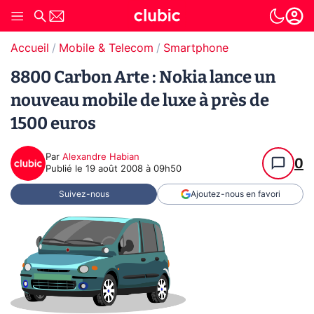
Accueil
Mobile & Telecom
Smartphone
8800 Carbon Arte : Nokia lance un
nouveau mobile de luxe à près de
1500 euros
Par
Alexandre Habian
0
Publié le
19 août 2008 à 09h50
Suivez-nous
Ajoutez-nous en favori