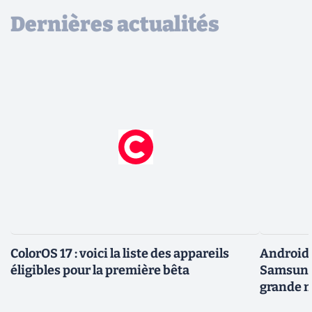
Dernières actualités
ColorOS 17 : voici la liste des appareils
Android 
éligibles pour la première bêta
Samsung 
grande m