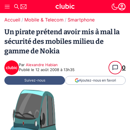
Accueil
Mobile & Telecom
Smartphone
Un pirate prétend avoir mis à mal la
sécurité des mobiles milieu de
gamme de Nokia
Par
Alexandre Habian
0
Publié le
12 août 2008 à 13h35
Suivez-nous
Ajoutez-nous en favori