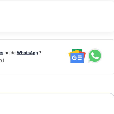
és
ou de
WhatsApp
?
h !