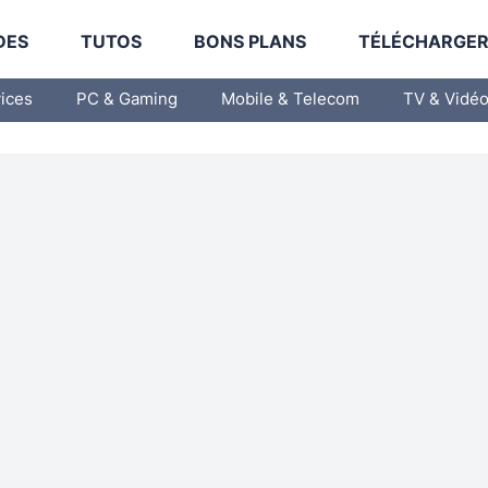
DES
TUTOS
BONS PLANS
TÉLÉCHARGE
vices
PC & Gaming
Mobile & Telecom
TV & Vidé