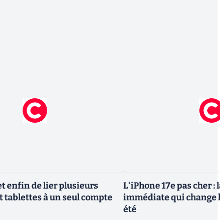
 enfin de lier plusieurs
L'iPhone 17e pas cher : 
t tablettes à un seul compte
immédiate qui change l
été