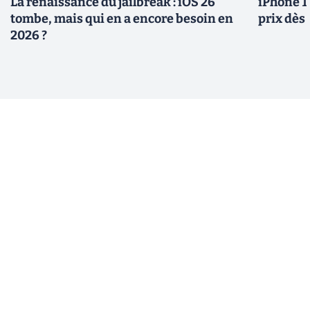
La renaissance du jailbreak : iOS 26
iPhone 1
tombe, mais qui en a encore besoin en
prix dès 
2026 ?