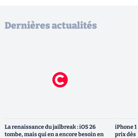
Dernières actualités
La renaissance du jailbreak : iOS 26
iPhone 1
tombe, mais qui en a encore besoin en
prix dès 