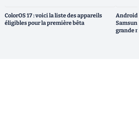
ColorOS 17 : voici la liste des appareils
Android 
éligibles pour la première bêta
Samsung 
grande m