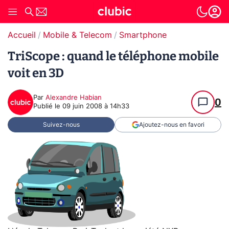
Accueil
Mobile & Telecom
Smartphone
TriScope : quand le téléphone mobile
voit en 3D
Par
Alexandre Habian
0
Publié le
09 juin 2008 à 14h33
Suivez-nous
Ajoutez-nous en favori