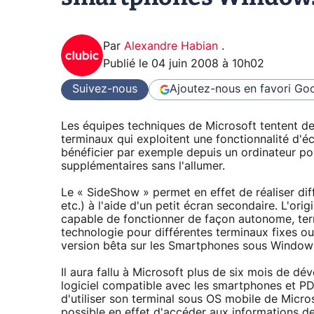
Par
Alexandre Habian
.
Publié le
04 juin 2008 à 10h02
Suivez-nous
Ajoutez-nous en favori
Goo
Les équipes techniques de Microsoft tentent d
terminaux qui exploitent une fonctionnalité d
bénéficier par exemple depuis un ordinateur po
supplémentaires sans l'allumer.
Le « SideShow » permet en effet de réaliser dif
etc.) à l'aide d'un petit écran secondaire. L'orig
capable de fonctionner de façon autonome, term
technologie pour différentes terminaux fixes ou
version bêta sur les Smartphones sous Window
Il aura fallu à Microsoft plus de six mois de 
logiciel compatible avec les smartphones et P
d'utiliser son terminal sous OS mobile de Micr
possible en effet d'accéder aux informations 