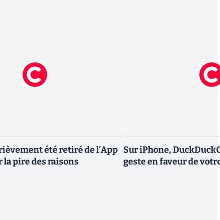
rièvement été retiré de l'App
Sur iPhone, DuckDuckGo
r la pire des raisons
geste en faveur de votr