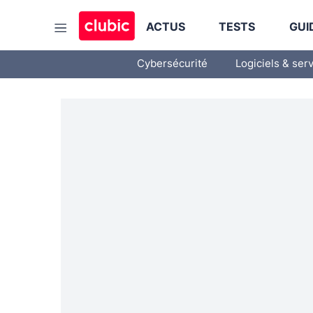
ACTUS
TESTS
GUI
Cybersécurité
Logiciels & ser