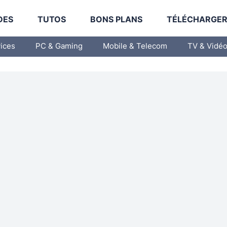
DES
TUTOS
BONS PLANS
TÉLÉCHARGE
vices
PC & Gaming
Mobile & Telecom
TV & Vidé