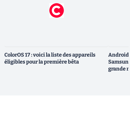
ColorOS 17 : voici la liste des appareils
Android 
éligibles pour la première bêta
Samsung 
grande m