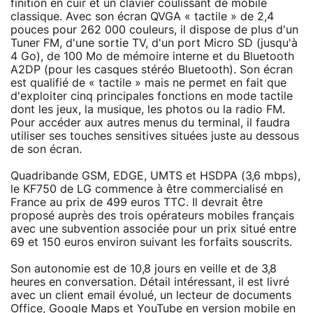
finition en cuir et un clavier coulissant de mobile
classique. Avec son écran QVGA « tactile » de 2,4
pouces pour 262 000 couleurs, il dispose de plus d'un
Tuner FM, d'une sortie TV, d'un port Micro SD (jusqu'à
4 Go), de 100 Mo de mémoire interne et du Bluetooth
A2DP (pour les casques stéréo Bluetooth). Son écran
est qualifié de « tactile » mais ne permet en fait que
d'exploiter cinq principales fonctions en mode tactile
dont les jeux, la musique, les photos ou la radio FM.
Pour accéder aux autres menus du terminal, il faudra
utiliser ses touches sensitives situées juste au dessous
de son écran.
Quadribande GSM, EDGE, UMTS et HSDPA (3,6 mbps),
le KF750 de LG commence à être commercialisé en
France au prix de 499 euros TTC. Il devrait être
proposé auprès des trois opérateurs mobiles français
avec une subvention associée pour un prix situé entre
69 et 150 euros environ suivant les forfaits souscrits.
Son autonomie est de 10,8 jours en veille et de 3,8
heures en conversation. Détail intéressant, il est livré
avec un client email évolué, un lecteur de documents
Office, Google Maps et YouTube en version mobile en