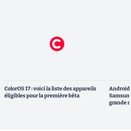
ColorOS 17 : voici la liste des appareils
Android 
éligibles pour la première bêta
Samsung 
grande m