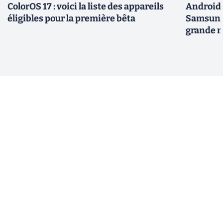
ColorOS 17 : voici la liste des appareils
Android 
éligibles pour la première bêta
Samsung 
grande m