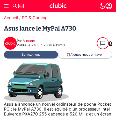
Accueil
PC & Gaming
Asus lance le MyPal A730
Par
Vincent
0
Publié le
24 juin 2004 à 12h10
Suivez-nous
Ajoutez-nous en favori
Asus a annoncé un nouvel
ordinateur
de poche Pocket
PC : le MyPal A730. Il est équipé d'un
processeur
Intel
Bulverde PXA270 255 cadencé à 520 MHz et un écran