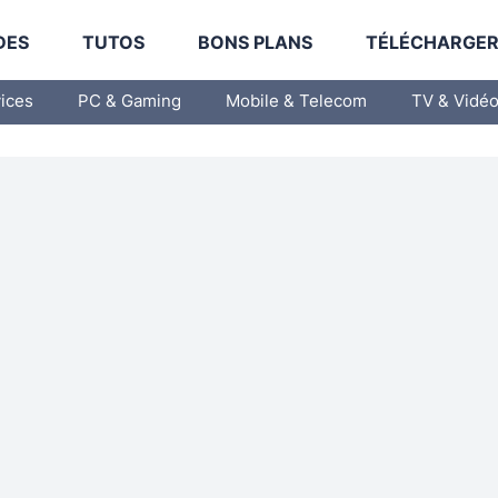
DES
TUTOS
BONS PLANS
TÉLÉCHARGE
vices
PC & Gaming
Mobile & Telecom
TV & Vidé