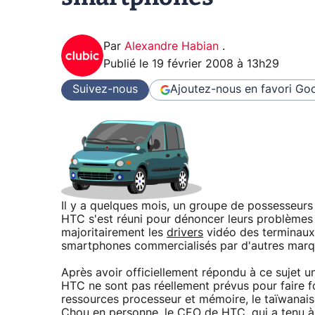
Par
Alexandre Habian
.
Publié le
19 février 2008 à 13h29
Suivez-nous
Ajoutez-nous en favori
Goo
Il y a quelques mois, un groupe de possesseu
HTC s'est réuni pour dénoncer leurs problème
majoritairement les
drivers
vidéo des terminaux 
smartphones commercialisés par d'autres marq
Après avoir officiellement répondu à ce sujet u
HTC ne sont pas réellement prévus pour faire 
ressources processeur et mémoire, le taïwanais 
Chou en personne, le CEO de HTC, qui a tenu à