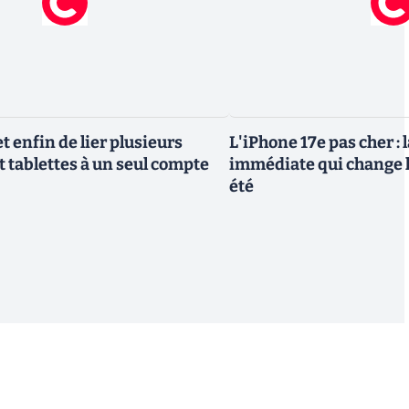
 enfin de lier plusieurs
L'iPhone 17e pas cher : 
t tablettes à un seul compte
immédiate qui change l
été