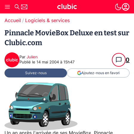
Accueil
Logiciels & services
Pinnacle MovieBox Deluxe en test sur
Clubic.com
Par
Julien
0
Publié le
14 mai 2004 à 15h47
Suivez-nous
Ajoutez-nous en favori
Un an après l'arrivée de ses MovieBox, Pinnacle