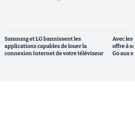
Samsung et LG bannissent les
Avec les
applications capables de louer la
offre à 
connexion Internet de votre téléviseur
Go aux s