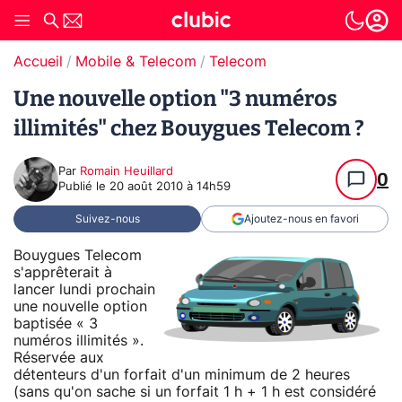
Accueil
Mobile & Telecom
Telecom
Une nouvelle option "3 numéros
illimités" chez Bouygues Telecom ?
Par
Romain Heuillard
0
Publié le
20 août 2010 à 14h59
Suivez-nous
Ajoutez-nous en favori
Bouygues Telecom
s'apprêterait à
lancer lundi prochain
une nouvelle option
baptisée « 3
numéros illimités ».
Réservée aux
détenteurs d'un forfait d'un minimum de 2 heures
(sans qu'on sache si un forfait 1 h + 1 h est considéré