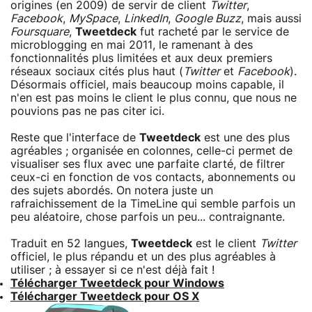
origines (en 2009) de servir de client
Twitter
,
Facebook
,
MySpace
,
LinkedIn
,
Google Buzz
, mais aussi
Foursquare
,
Tweetdeck
fut racheté par le service de
microblogging en mai 2011, le ramenant à des
fonctionnalités plus limitées et aux deux premiers
réseaux sociaux cités plus haut (
Twitter
et
Facebook
).
Désormais officiel, mais beaucoup moins capable, il
n'en est pas moins le client le plus connu, que nous ne
pouvions pas ne pas citer ici.
Reste que l'interface de
Tweetdeck
est une des plus
agréables ; organisée en colonnes, celle-ci permet de
visualiser ses flux avec une parfaite clarté, de filtrer
ceux-ci en fonction de vos contacts, abonnements ou
des sujets abordés. On notera juste un
rafraichissement de la TimeLine qui semble parfois un
peu aléatoire, chose parfois un peu... contraignante.
Traduit en 52 langues,
Tweetdeck
est le client
Twitter
officiel, le plus répandu et un des plus agréables à
utiliser ; à essayer si ce n'est déjà fait !
Télécharger Tweetdeck pour Windows
Télécharger Tweetdeck pour OS X