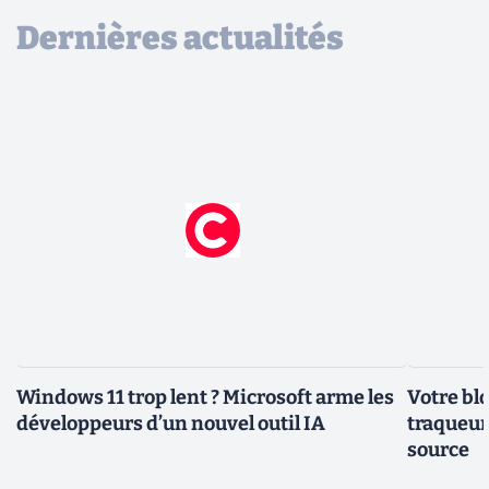
Dernières actualités
Windows 11 trop lent ? Microsoft arme les
Votre bl
développeurs d’un nouvel outil IA
traqueurs
source