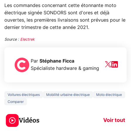
Les commandes concernant cette étonnante moto
électrique signée SONDORS sont d'ores et déjà
ouvertes, les premières livraisons sont prévues pour le
dernier trimestre de cette année 2021.
Source :
Electrek
Par
Stéphane Ficca
Spécialiste hardware & gaming
Voitures électriques
Mobilité urbaine électrique
Moto électrique
Comparer
3 écrans en 1 pour
5 générations
319€ ? Voici L'AOC
jeux dans la
Vidéos
CQ32G4ZA !
prochaine Xbo
Voir tout