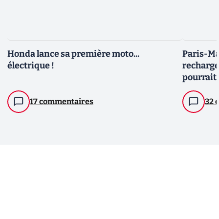
Honda lance sa première moto...
Paris-Mar
électrique !
recharge
pourrait
17 commentaires
32 