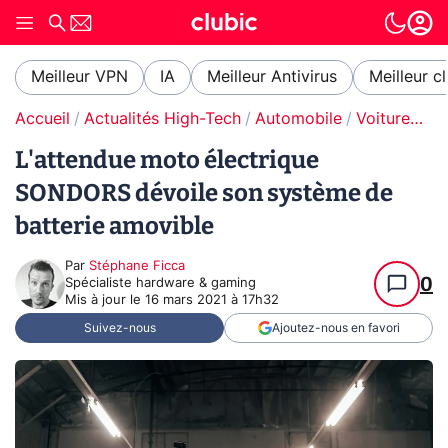
Meilleur VPN
IA
Meilleur Antivirus
Meilleur c
Accueil
Actualités High-Tech
Automobile
Voitures électriques
L'attendue moto électrique
SONDORS dévoile son système de
batterie amovible
Par
Stéphane Ficca
0
Spécialiste hardware & gaming
Mis à jour le
16 mars 2021 à 17h32
Suivez-nous
Ajoutez-nous en favori