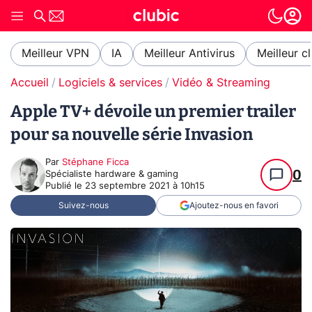
Meilleur VPN
IA
Meilleur Antivirus
Meilleur c
Accueil
Logiciels & services
Vidéo & Streaming
Apple TV+ dévoile un premier trailer
pour sa nouvelle série Invasion
Par
Stéphane Ficca
0
Spécialiste hardware & gaming
Publié le
23 septembre 2021 à 10h15
Suivez-nous
Ajoutez-nous en favori