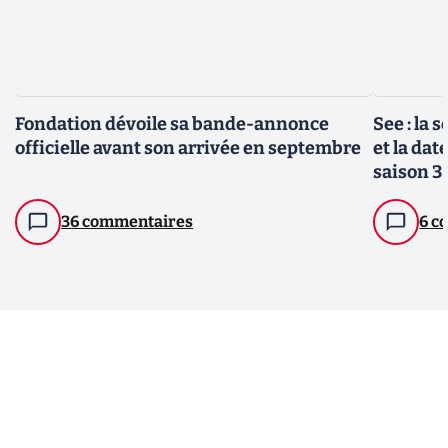
Fondation dévoile sa bande-annonce
See : la 
officielle avant son arrivée en septembre
et la dat
saison 3
36 commentaires
6 c