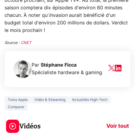
octobre prochain, sur Apple TV+. Au total, la première
saison comptera dix épisodes d'environ 60 minutes
chacun. À noter qu'
Invasion
aurait bénéficié d'un
budget total d'environ 200 millions de dollars. Verdict
le mois prochain !
Source :
CNET
Par
Stéphane Ficca
Spécialiste hardware & gaming
Tutos Apple
Vidéo & Streaming
Actualités High-Tech
Comparer
3 écrans en 1 pour
5 générations
319€ ? Voici L'AOC
jeux dans la
Vidéos
CQ32G4ZA !
prochaine Xbo
Voir tout