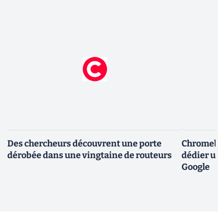
Des chercheurs découvrent une porte
Chromebo
dérobée dans une vingtaine de routeurs
dédier u
Google