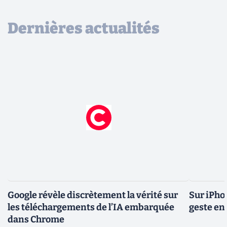
Dernières actualités
Google révèle discrètement la vérité sur
Sur iPho
les téléchargements de l’IA embarquée
geste en 
dans Chrome