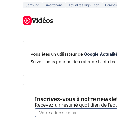
Samsung
Smartphone
Actualités High-Tech
Compar
3 écrans en 1
5 générations
Ce qu
pour 319€ ?
de jeux dans
ne sa
Voici L'AOC
Vidéos
la prochaine
la na
CQ32G4ZA !
Xbox !
privée
Vous êtes un utilisateur de
Google Actualit
Suivez-nous pour ne rien rater de l'actu tec
Inscrivez-vous à notre newsle
Recevez un résumé quotidien de l'ac