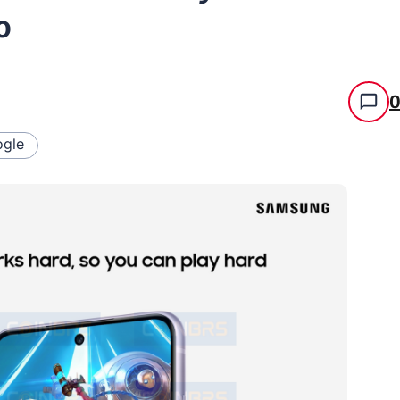
o
gle