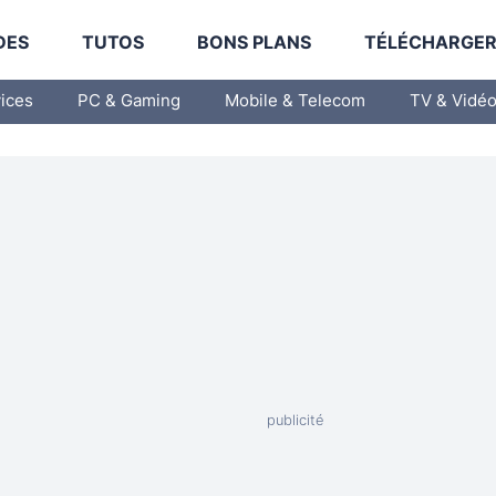
DES
TUTOS
BONS PLANS
TÉLÉCHARGE
vices
PC & Gaming
Mobile & Telecom
TV & Vidé