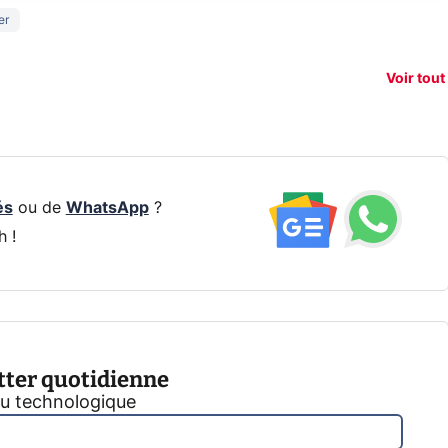
150€
er
e vous
xAI attaque la
remb
vez sur
Google tease
loi anti-
sur v
vigation
son Pixel 11
dénudement
nouv
Voir tout
 !
Pro
par IA
smart
és
ou de
WhatsApp
?
h !
tter quotidienne
tu technologique