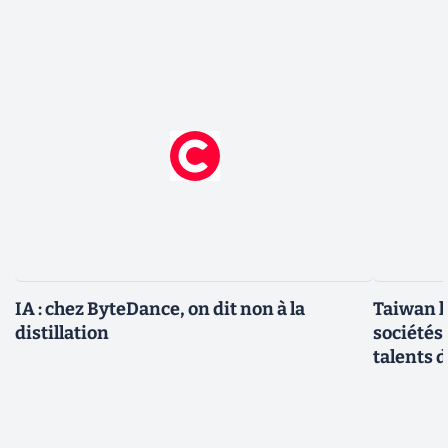
IA : chez ByteDance, on dit non à la
Taiwan l
distillation
sociétés
talents d