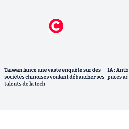
Taiwan lance une vaste enquête sur des
IA : Ant
sociétés chinoises voulant débaucher ses
puces ad
talents de la tech