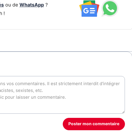
és
ou de
WhatsApp
?
h !
Poster mon commentaire