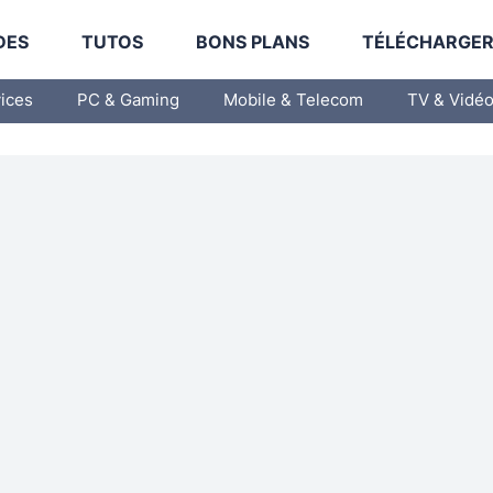
DES
TUTOS
BONS PLANS
TÉLÉCHARGE
vices
PC & Gaming
Mobile & Telecom
TV & Vidé