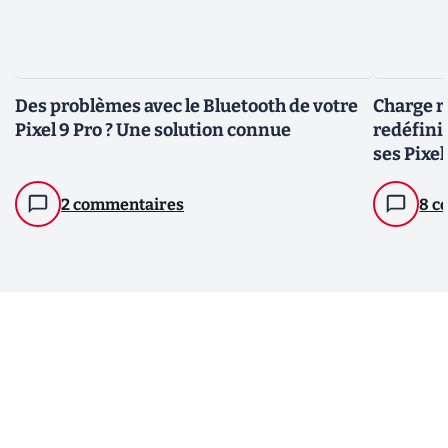
Des problèmes avec le Bluetooth de votre
Charge ra
Pixel 9 Pro ? Une solution connue
redéfini
ses Pixel
2 commentaires
8 c