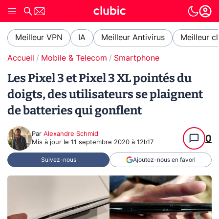
Meilleur VPN
IA
Meilleur Antivirus
Meilleur c
Accueil
Mobile & Telecom
Smartphone
Les Pixel 3 et Pixel 3 XL pointés du
doigts, des utilisateurs se plaignent
de batteries qui gonflent
Par
Alexandre Schmid
0
Mis à jour le
11 septembre 2020 à 12h17
Suivez-nous
Ajoutez-nous en favori