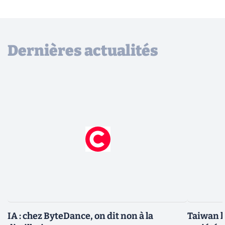
Dernières actualités
IA : chez ByteDance, on dit non à la
Taiwan l