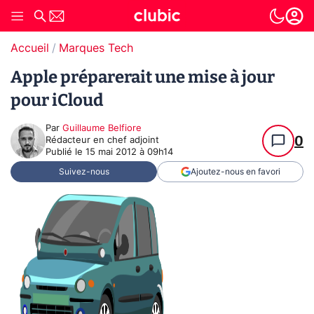
Accueil
Marques Tech
Apple préparerait une mise à jour
pour iCloud
Par
Guillaume Belfiore
0
Rédacteur en chef adjoint
Publié le
15 mai 2012 à 09h14
Suivez-nous
Ajoutez-nous en favori