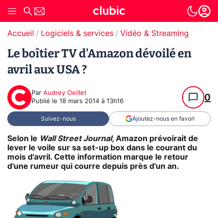
Accueil
Logiciels & services
Vidéo & Streaming
Le boîtier TV d'Amazon dévoilé en
avril aux USA ?
Par
Audrey Oeillet
0
Publié le
18 mars 2014 à 13h16
Suivez-nous
Ajoutez-nous en favori
Selon le
Wall Street Journal
, Amazon prévoirait de
lever le voile sur sa set-up box dans le courant du
mois d'avril. Cette information marque le retour
d'une rumeur qui courre depuis près d'un an.