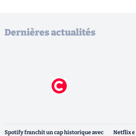
Dernières actualités
Spotify franchit un cap historique avec
Netflix 