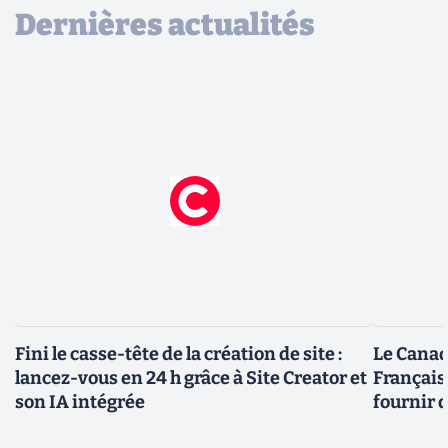
Dernières actualités
Fini le casse-tête de la création de site :
Le Canad
lancez-vous en 24 h grâce à Site Creator et
Français
son IA intégrée
fournir 