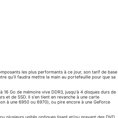
composants les plus performants à ce jour, son tarif de base
re qu'il faudra mettre la main au portefeuille pour que sa
squ'à 16 Go de mémoire vive DDR3, jusqu'à 4 disques durs de
s et de SSD. Il s'en tient en revanche à une carte
n à une 6950 ou 6970), ou pire encore à une GeForce
ou plusieurs unités optiques lisant et/ou gravant des DVD