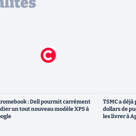
lités
romebook : Dell pourrait carrément
TSMC a déjà p
dier un tout nouveau modèle XPS à
dollars de p
ogle
les livrer à 