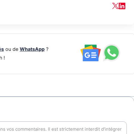
és
ou de
WhatsApp
?
h !