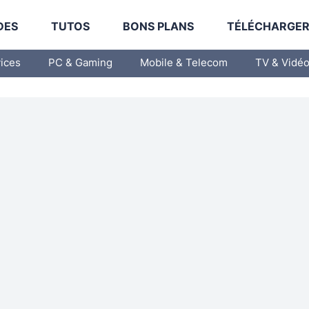
DES
TUTOS
BONS PLANS
TÉLÉCHARGE
vices
PC & Gaming
Mobile & Telecom
TV & Vidé