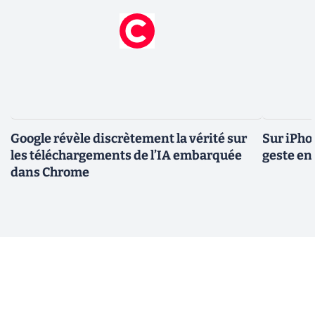
Google révèle discrètement la vérité sur
Sur iPho
les téléchargements de l’IA embarquée
geste en 
dans Chrome