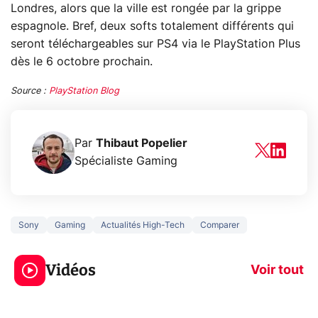
Londres, alors que la ville est rongée par la grippe
espagnole. Bref, deux softs totalement différents qui
seront téléchargeables sur PS4 via le PlayStation Plus
dès le 6 octobre prochain.
Source :
PlayStation Blog
Par
Thibaut Popelier
Spécialiste Gaming
Sony
Gaming
Actualités High-Tech
Comparer
5 générations de
Ce que vous n
jeux dans la
savez sur la
Vidéos
prochaine Xbox !
navigation pri
Voir tout