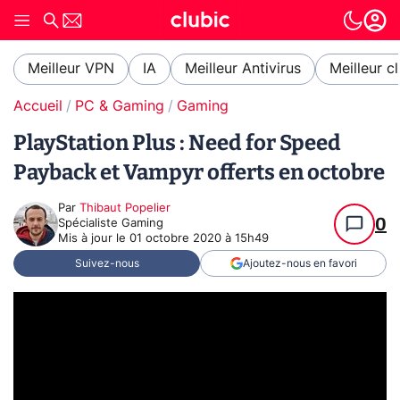
Meilleur VPN
IA
Meilleur Antivirus
Meilleur c
Accueil
PC & Gaming
Gaming
PlayStation Plus : Need for Speed
Payback et Vampyr offerts en octobre
Par
Thibaut Popelier
0
Spécialiste Gaming
Mis à jour le
01 octobre 2020 à 15h49
Suivez-nous
Ajoutez-nous en favori