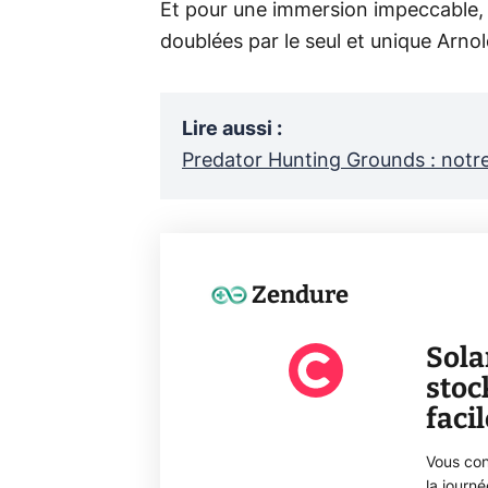
Et pour une immersion impeccable, 
doublées par le seul et unique Arn
Lire aussi
:
Predator Hunting Grounds : notr
Zendure
Sola
stoc
faci
Vous con
la journ