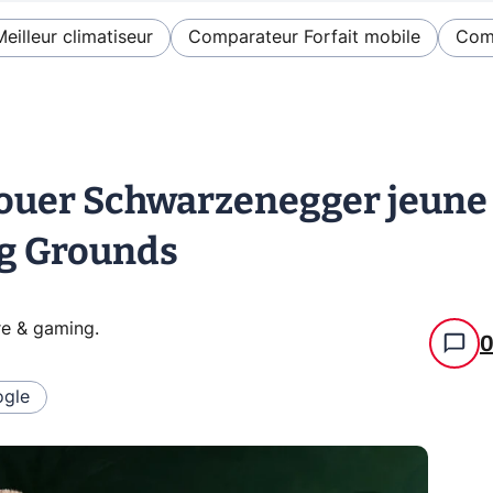
Meilleur climatiseur
Comparateur Forfait mobile
Comp
jouer Schwarzenegger jeune
ng Grounds
re & gaming
.
gle