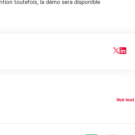
ention toutefois, la démo sera disponible
150€
e vous
xAI attaque la
remb
vez sur
Google tease
loi anti-
sur v
vigation
son Pixel 11
dénudement
nouv
Voir tout
 !
Pro
par IA
smart