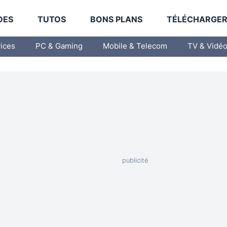
DES
TUTOS
BONS PLANS
TÉLÉCHARGE
vices
PC & Gaming
Mobile & Telecom
TV & Vidé