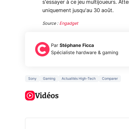
s'essayer à ce jeu multijoueurs. Att
uniquement jusqu'au 30 août.
Source :
Engadget
Par
Stéphane Ficca
Spécialiste hardware & gaming
Sony
Gaming
Actualités High-Tech
Comparer
3 écrans en 1
5 générations
Ce qu
pour 319€ ?
de jeux dans
ne sa
Voici L'AOC
Vidéos
la prochaine
la na
CQ32G4ZA !
Xbox !
privée