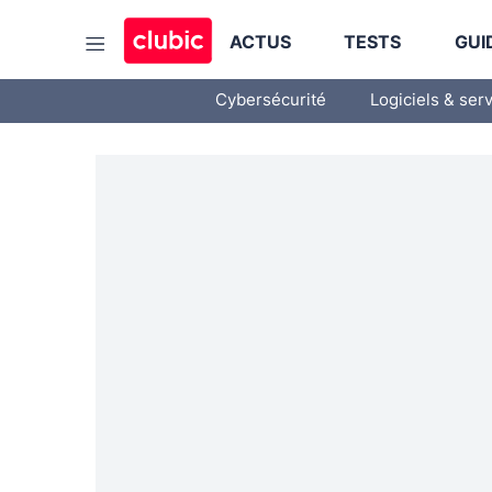
ACTUS
TESTS
GUI
Cybersécurité
Logiciels & ser