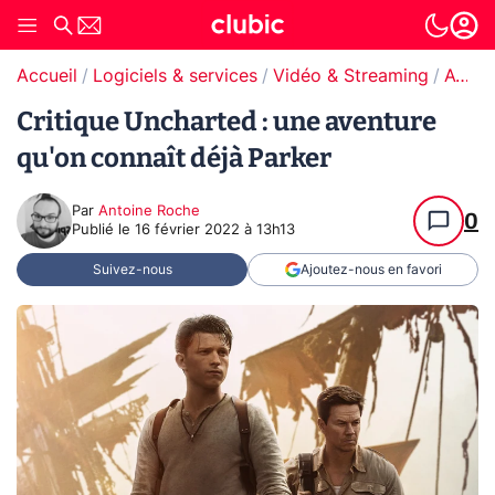
Accueil
Logiciels & services
Vidéo & Streaming
Avis Vidéo & Streaming
Critique Uncharted : une aventure
qu'on connaît déjà Parker
Par
Antoine Roche
0
Publié le
16 février 2022 à 13h13
Suivez-nous
Ajoutez-nous en favori