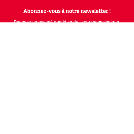
Abonnez-vous à notre newsletter !
Recevez un résumé quotidien de l'actu technologique.
S'inscrire
En cliquant sur s'inscrire, j’accepte de recevoir par email des
informations, actualités et offres commerciales de Clubic.
Conformément au RGPD, vous pouvez retirer votre consentement
à tout moment en cliquant sur le lien de désinscription présent
dans chaque email. Pour en savoir plus sur la gestion de vos
données, consultez notre
Politique de confidentialité
Indépendance, transparence et expertise
Clubic est un média de recommandation de produits