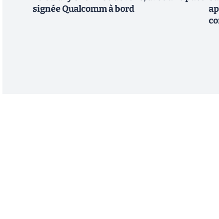
signée Qualcomm à bord
ap
co
Abonnez-vous à notre n