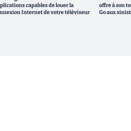
plications capables de louer la
offre à son 
nnexion Internet de votre téléviseur
Go aux sinis
ewsletter !
En cliquant sur s'inscrire, j’accepte
offres commerciales de Clubic. Co
consentement à tout moment en cliq