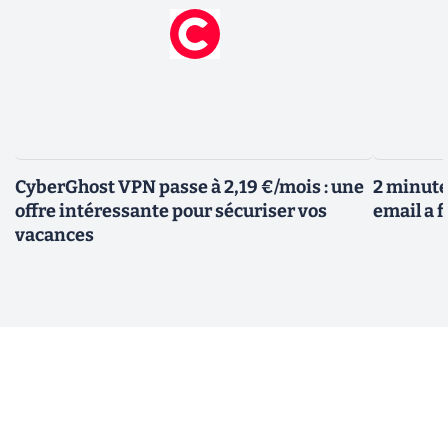
CyberGhost VPN passe à 2,19 €/mois : une
2 minutes
offre intéressante pour sécuriser vos
email a f
vacances