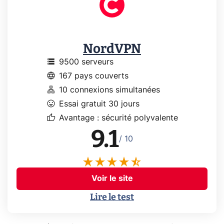
NordVPN
storage
9500 serveurs
language
167 pays couverts
lan
10 connexions simultanées
mood
Essai gratuit 30 jours
thumb_up
Avantage : sécurité polyvalente
9.1
/ 10
Voir le site
Lire le test