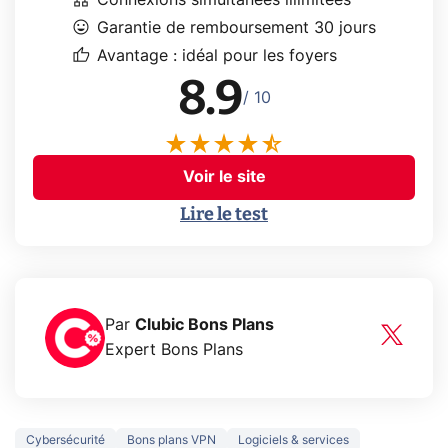
Connexions simultanées illimitées
mood
Garantie de remboursement 30 jours
thumb_up
Avantage : idéal pour les foyers
8.9
/ 10
Voir le site
Lire le test
Par
Clubic Bons Plans
Expert Bons Plans
Cybersécurité
Bons plans VPN
Logiciels & services