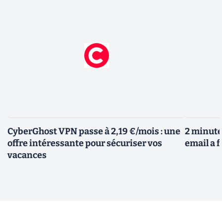
CyberGhost VPN passe à 2,19 €/mois : une
2 minutes
offre intéressante pour sécuriser vos
email a f
vacances