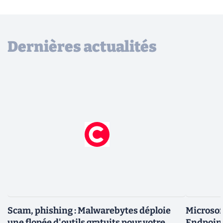
Dernières actualités
Scam, phishing : Malwarebytes déploie
Microsof
une flopée d'outils gratuits pour votre
Endpoint