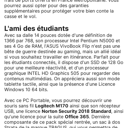
frais de ports offerts en France Métropolitaine. Vous
pourrez aussi opter pour des garanties
supplémentaires pour protéger votre bien conte la
casse et le vol.
L'ami des étudiants
Avec sa dalle 14 pouces dotée d'une définition de
1366 par 768, son processeur Intel Pentium N5000 et
ses 4 Go de RAM, l'ASUS VivoBook Flip n'est pas une
bête de guerre destinée au gaming, mais un allié idéal
si vous souhaitez travailler en itinérance. Parfait pour
les étudiants connectés, il dispose d'un SSD de 128 Go
pour une meilleure réactivité, et d'un processeur
graphique INTEL HD Graphics 505 pour regarder des
contenus multimédias. On appréciera aussi son mode
tablette tactile, ainsi que la présence d'une Licence
Windows 10 64 bits.
Avec ce PC Portable, vous pourrez découvrir une
souris sans fil
Logitech M170
ainsi que son récepteur
USB, une licence
Norton Security 2018 Standard
, ainsi
qu'une licence pour la suite
Office 365
. Dernière
composante de ce pack spécial rentrée, un sac à dos
Strata de la marque TRAGUS, qui vous permettra de